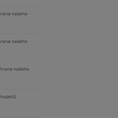
chrana našeho
chrana našeho
Ochrana našeho
chazečů