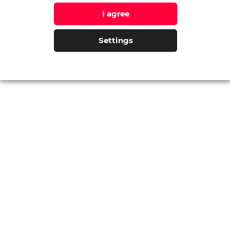
„my“). Společnost 
I agree
důvěrné a nakládá 
Settings
údajů.
Společnost ellipse
údajů, tj. společn
využívají (i jinak
(jednotlivé účely,
Osobní údaje zpr
Jste našimi klienty
Máte zájem o námi
Přihlásili jste se 