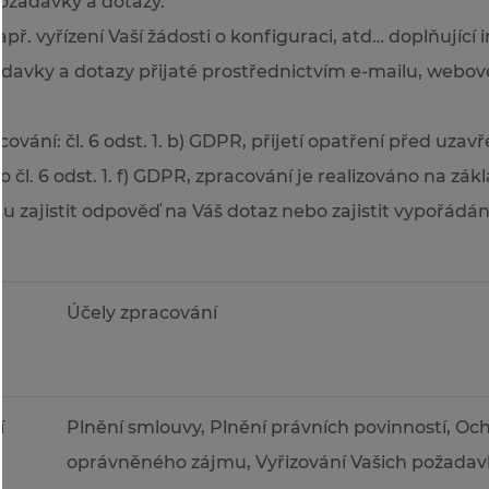
ožadavky a dotazy.
př. vyřízení Vaší žádosti o konfiguraci, atd… doplňující
adavky a dotazy přijaté prostřednictvím e-mailu, webov
cování: čl. 6 odst. 1. b) GDPR, přijetí opatření před uza
 čl. 6 odst. 1. f) GDPR, zpracování je realizováno na zá
 zajistit odpověď na Váš dotaz nebo zajistit vypořádá
Účely zpracování
í
Plnění smlouvy, Plnění právních povinností, O
oprávněného zájmu, Vyřizování Vašich požadavk