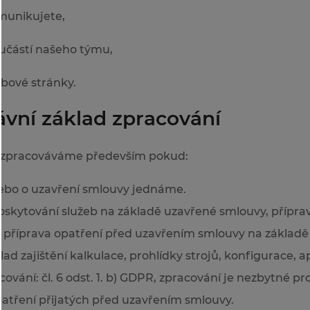
munikujete,
učástí našeho týmu,
ebové stránky.
ávní základ zpracování
e zpracováváme především pokud:
ebo o uzavření smlouvy jednáme.
poskytování služeb na základě uzavřené smlouvy, přípra
, příprava opatření před uzavřením smlouvy na základ
ad zajištění kalkulace, prohlídky strojů, konfigurace, ap
cování: čl. 6 odst. 1. b) GDPR, zpracování je nezbytné p
atření přijatých před uzavřením smlouvy.