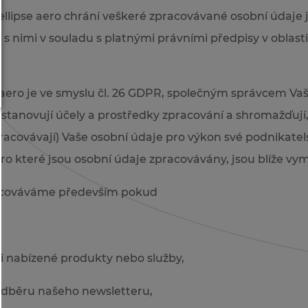
ellipse aero chrání veškeré zpracovávané osobní údaje 
s nimi v souladu s platnými právními předpisy v oblast
 aero je ve smyslu čl. 26 GDPR, společným správcem Va
ě stanovují účely a prostředky zpracování a shromažďují
 zpracovávají) Vaše osobní údaje pro výkon své podnikatel
 pro které jsou osobní údaje zpracovávány, jsou blíže vy
acováváme především pokud
,
 nabízené produkty nebo služby,
k odběru našeho newsletteru,