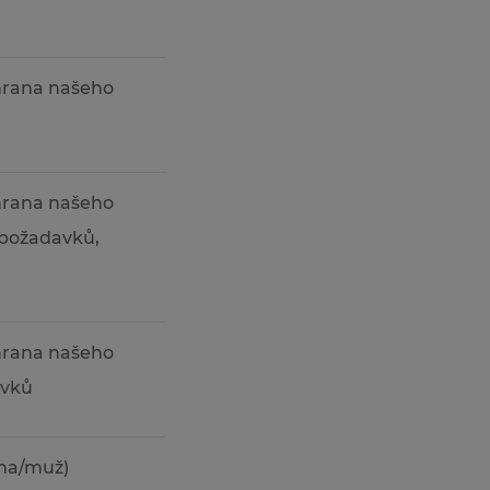
chrana našeho
chrana našeho
 požadavků,
chrana našeho
avků
ena/muž)