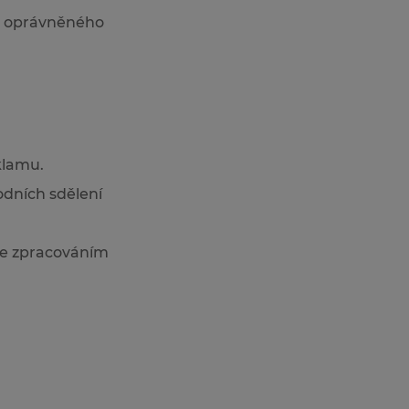
o oprávněného
klamu.
odních sdělení
s se zpracováním