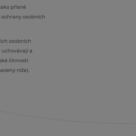
jako přísně
i ochrany osobních
šich osobních
, uchovávají a
ské činnosti
mezeny níže).