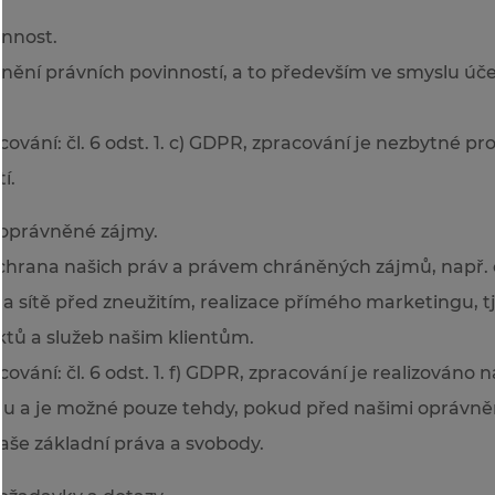
innost.
lnění právních povinností, a to především ve smyslu úč
ování: čl. 6 odst. 1. c) GDPR, zpracování je nezbytné pr
í.
oprávněné zájmy.
ochrana našich práv a právem chráněných zájmů, např.
 sítě před zneužitím, realizace přímého marketingu, tj
ů a služeb našim klientům.
ování: čl. 6 odst. 1. f) GDPR, zpracování je realizováno
u a je možné pouze tehdy, pokud před našimi oprávn
aše základní práva a svobody.