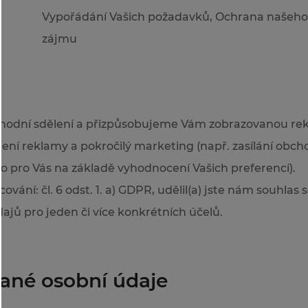
Vypořádání Vašich požadavků, Ochrana našeh
zájmu
hodní sdělení a přizpůsobujeme Vám zobrazovanou re
ílení reklamy a pokročilý marketing (např. zasílání obch
o pro Vás na základě vyhodnocení Vašich preferencí).
ování: čl. 6 odst. 1. a) GDPR, udělil(a) jste nám souhla
ajů pro jeden či více konkrétních účelů.
ané osobní údaje