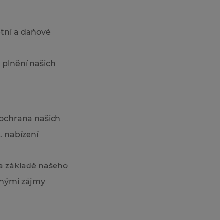
etní a daňové
o plnění našich
 ochrana našich
. nabízení
 na základě našeho
ěnými zájmy