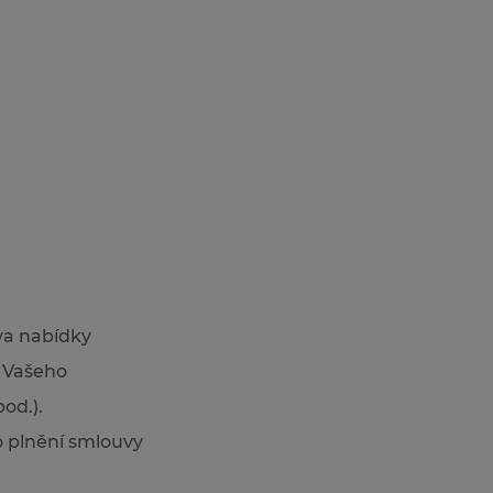
va nabídky
ě Vašeho
od.).
ro plnění smlouvy