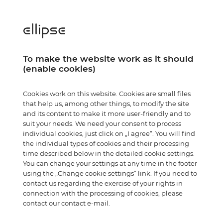
fly ellipse
configurator
co
To make the website work as it should
(enable cookies)
GDPR – Zásady 
Cookies work on this website. Cookies are small files
that help us, among other things, to modify the site
and its content to make it more user-friendly and to
suit your needs. We need your consent to process
individual cookies, just click on „I agree“. You will find
the individual types of cookies and their processing
time described below in the detailed cookie settings.
You can change your settings at any time in the footer
using the „Change cookie settings“ link. If you need to
Správce
contact us regarding the exercise of your rights in
connection with the processing of cookies, please
Správcem Vašich o
contact our contact e-mail.
2016/679 („GDPR“) j