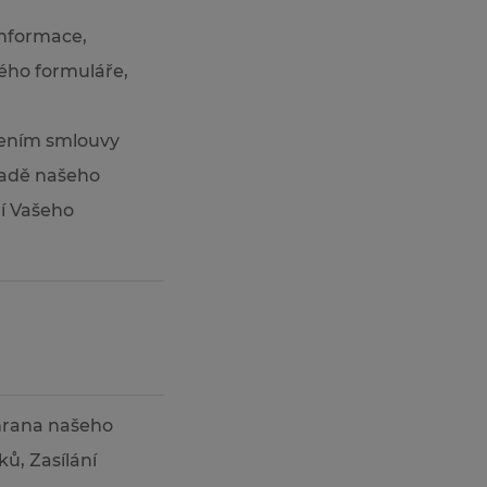
 informace,
ého formuláře,
vřením smlouvy
kladě našeho
ní Vašeho
chrana našeho
ů, Zasílání